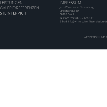
LEISTUNGEN
IMPRESSUM
GALERIE/REFERENZEN
Jens Wintersohle Fliesendesign
Lindenstraße 10
STEINTEPPICH
68782 Brühl
Telefon: +49(0)176-24799449
E-Mail: info@wintersohle-fliesendesign.d
WEBDESIGN UND P